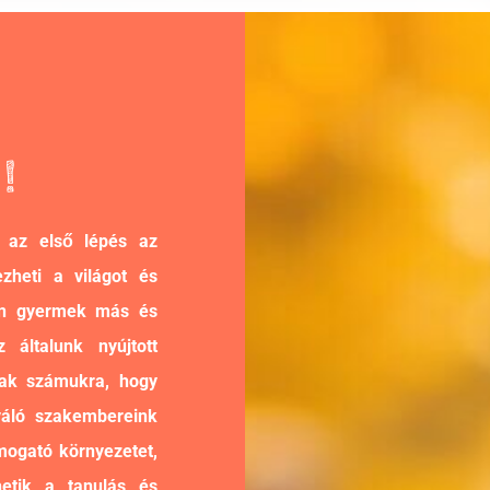
!
 az első lépés az
zheti a világot és
den gyermek más és
általunk nyújtott
nak számukra, hogy
váló szakembereink
ámogató környezetet,
etik a tanulás és