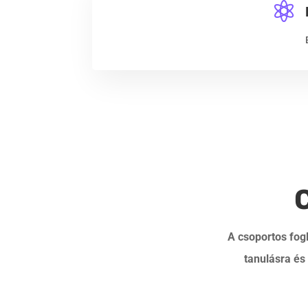

A csoportos fog
tanulásra és