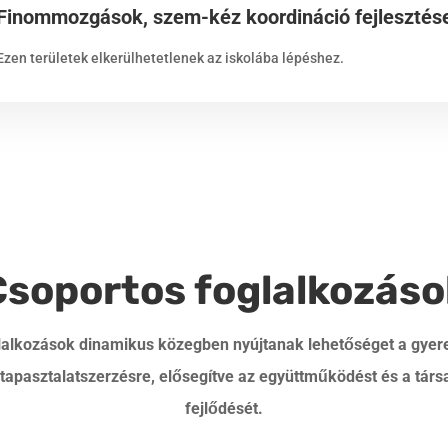
Finommozgások, szem-kéz koordináció fejlesztés
Ezen területek elkerülhetetlenek az iskolába lépéshez.
Csoportos foglalkozáso
lalkozások dinamikus közegben nyújtanak lehetőséget a gye
 tapasztalatszerzésre, elősegítve az együttműködést és a tár
fejlődését.