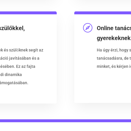

szülőkkel,
Online tanác
gyerekeknek
k és szülőknek segít az
Ha úgy érzi, hogy
ció javításában és a
tanácsadásra, de t
sében. Ez az fajta
minket, és kérjen 
ádi dinamika
 támogatásában.