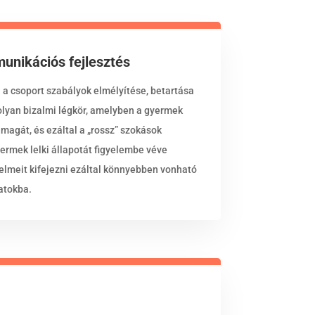
unikációs fejlesztés
 a csoport szabályok elmélyítése, betartása
 olyan bizalmi légkör, amelyben a gyermek
magát, és ezáltal a „rossz” szokások
yermek lelki állapotát figyelembe véve
elmeit kifejezni ezáltal könnyebben vonható
atokba.