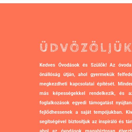
ÜDVÖZÖLJÜK
Kedves Óvodások és Szülők! Az óvoda
önállóság útján, ahol gyermekük felfede
megkezdheti kapcsolatai építését. Min
más képességekkel rendelkezik, és az 
foglalkozások egyedi támogatást nyújta
fejlődhessenek a saját tempójukban. Ki
segítségével biztosítjuk az inspiráló és t
ahol az óvodások magabiztosan élvezh