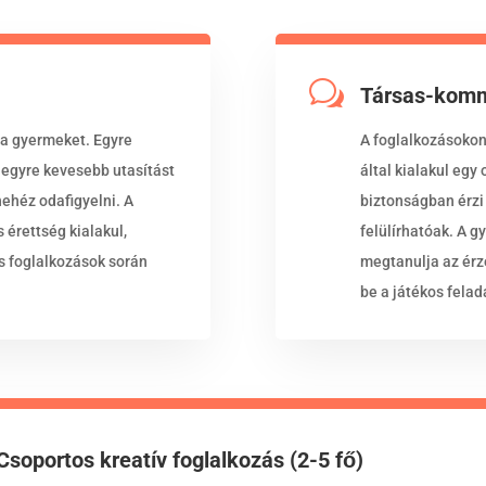
w
Társas-komm
 a gyermeket. Egyre
A foglalkozásokon
 egyre kevesebb utasítást
által kialakul egy
nehéz odafigyelni. A
biztonságban érzi 
 érettség kialakul,
felülírhatóak. A g
os foglalkozások során
megtanulja az érz
be a játékos felad
Csoportos kreatív foglalkozás (2-5 fő)