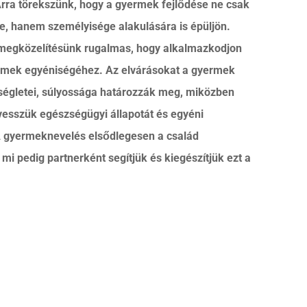
Arra törekszünk, hogy a gyermek fejlődése ne csak
e, hanem személyisége alakulására is épüljön.
megközelítésünk rugalmas, hogy alkalmazkodjon
mek egyéniségéhez. Az elvárásokat a gyermek
ségletei, súlyossága határozzák meg, miközben
vesszük egészségügyi állapotát és egyéni
 A gyermeknevelés elsődlegesen a család
 mi pedig partnerként segítjük és kiegészítjük ezt a