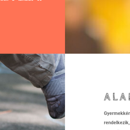
ALA
Gyermekként
rendelkezik,