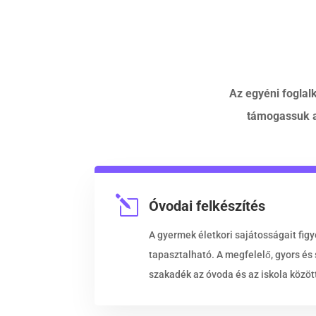
Az egyéni foglal
támogassuk a
l
Óvodai felkészítés
A gyermek életkori sajátosságait fi
tapasztalható. A megfelelő, gyors és 
szakadék az óvoda és az iskola közöt