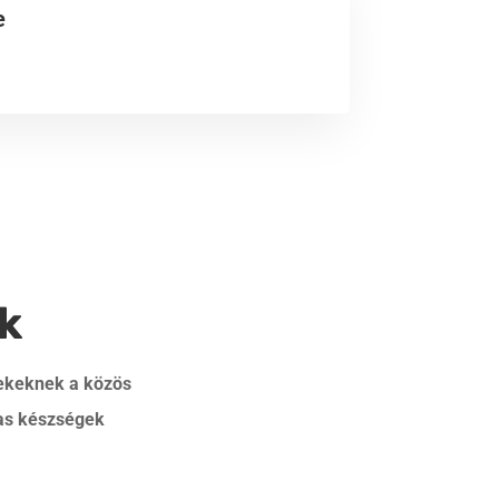
e
k
rekeknek a közös
sas készségek