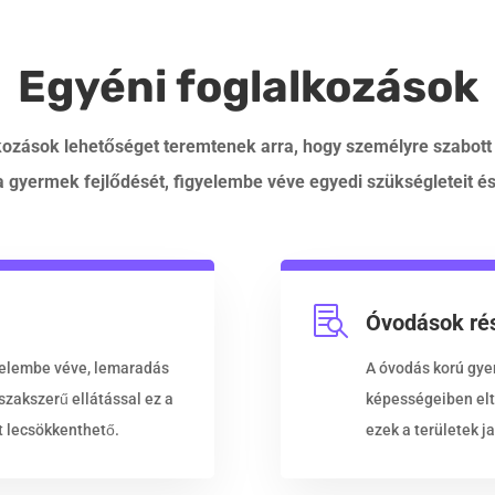
Egyéni foglalkozások
kozások lehetőséget teremtenek arra, hogy személyre szabott
 gyermek fejlődését, figyelembe véve egyedi szükségleteit és

Óvodások rés
gyelembe véve, lemaradás
A óvodás korú gye
szakszerű ellátással ez a
képességeiben elt
t lecsökkenthető.
ezek a területek ja