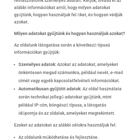
felhasználóink személyes adatait. Kérjük, olvasd el az
alábbi információkat arról, hogy milyen adatokat
gyűjtünk, hogyan használjuk fel őket, és hogyan védjük
azokat.
Milyen adatokat gyűjtünk és hogyan használjuk azokat?
Az oldalunk látogatása során a következő típusú
információkat gyűjtjük:
Személyes adatok:
Azokat az adatokat, amelyeket
önkéntesen megad számunkra, például nevét, e-mail
címét vagy egyéb kapcsolatfelvételi információkat.
Automatikusan gyűjtött adatok:
Az oldal használata
során technikai jellegű adatokat gyűjtünk, mint
például IP-cím, böngésző típusa, a látogatás
időpontja és az oldalak, amelyeket megtekintett.
Ezeket az adatokat az alábbi célokra használjuk fel:
Az oldalunk működtetése és fejlesztése.