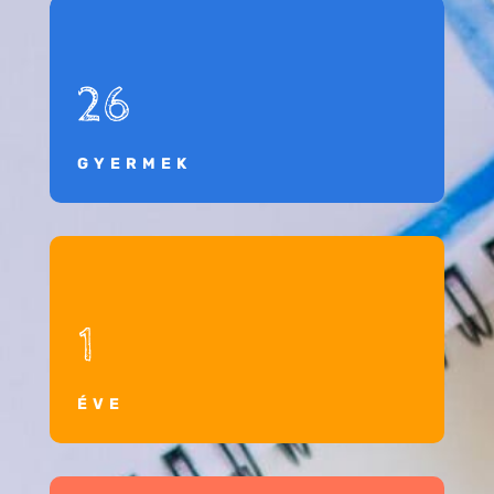
26
GYERMEK
1
ÉVE