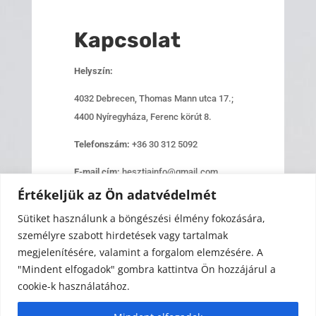
Kapcsolat
Helyszín:
4032 Debrecen, Thomas Mann utca 17.;
4400 Nyíregyháza, Ferenc körút 8.
Telefonszám:
+36 30 312 5092
E-mail cím:
hesztiainfo@gmail.com
Értékeljük az Ön adatvédelmét
Nyitvatartás:
H-P: 8:00-17:00
Sütiket használunk a böngészési élmény fokozására,
személyre szabott hirdetések vagy tartalmak
Írj nekünk!
megjelenítésére, valamint a forgalom elemzésére. A
"Mindent elfogadok" gombra kattintva Ön hozzájárul a
cookie-k használatához.