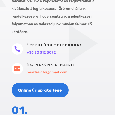
felveheti velünk a kapcsolatot és regisztrálhat a
kiválasztott foglalkozásra. Örömmel állunk
rendelkezésére, hogy segítsünk a jelentkezési
folyamatban és válaszoljunk minden felmerülő
kérdésre.
ÉRDEKLŐDJ TELEFONON!

+36 30 312 5092
ÍRJ NEKÜNK E-MAILT!

hesztiainfo@gmail.com
Online űrlap kitöltése
01.