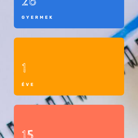
26
GYERMEK
1
ÉVE
15