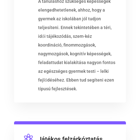
A tanuláshoz szükséges képességek
elengedhetetlenek, ahhoz, hogy a
gyermek az iskolában jól tudjon
teljesíteni. Ennek tekintetében a téri,
idői tájékozódás, szem-kéz
koordináció, finommozgások,
nagymozgások, kognitív képességek,
feladattudat kialakítása nagyon fontos
az egészséges gyermek testi – lelki
fejlődéséhez. Ebben tud segíteni ezen
típusú fejlesztések.

Játékos felzárkóztatás